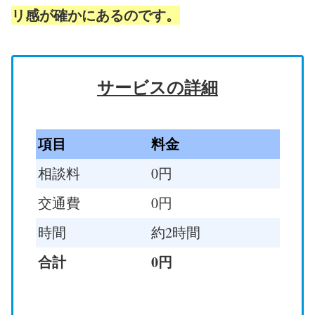
リ感が確かにあるのです。
サービスの詳細
項目
料金
相談料
0円
交通費
0円
時間
約2時間
合計
0円